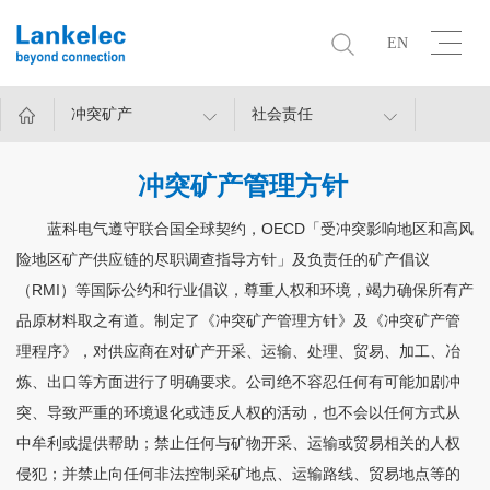
EN
冲突矿产
社会责任
冲突矿产管理方针
OECD
蓝科电气
遵守联合国全球契约，
「受冲突影响地区和高风
险地区矿产供应链的尽职调查指导方针」及负责任的矿产倡议
RMI
（
）等国际公约和行业倡议，尊重人权和环境，竭力确保所有产
品原材料取之有道。制定了《冲突矿产管理方针》及《冲突矿产管
理程序》，对供应商在对矿产开采、运输、处理、贸易、加工、冶
炼、出口等方面进行了明确要求。公司绝不容忍任何有可能加剧冲
突、导致严重的环境退化或违反人权的活动，也不会以任何方式从
中牟利或提供帮助；禁止任何与矿物开采、运输或贸易相关的人权
侵犯；并禁止向任何非法控制采矿地点、运输路线、贸易地点等的