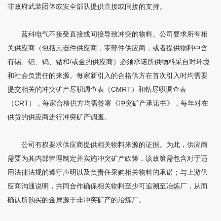
非政府武装团体或安全部队提供直接或间接的支持。
蓝科电气
不接受直接或间接导致冲突的物料。公司要求所有相
关供应商（包括元器件供应商，零部件供应商，或者提供物料中含
/
有锡、钽、钨、钴和
或金的供应商）必须承诺所供物料采自对环境
和社会负责任的来源。每家新引入的合格供方在首次引入时均需要
CMRT
提交相关的冲突矿产尽职调查表（
）和钴尽职调查表
CRT
（
），每家合格供方均需签署《冲突矿产承诺书》，每年对在
供货的供应商进行冲突矿产调查。
公司有权要求供应商提供相关物料来源的证据。为此，供应商
需要为其内部管理制定并实施冲突矿产政策，该政策需包含对于适
用法律法规的遵守声明以及负责任采购相关物料的承诺；与上游供
应商沟通说明，共同合作确保相关物料至少可追溯至冶炼厂，从而
确认所购买的金属源于非冲突矿产的冶炼厂。